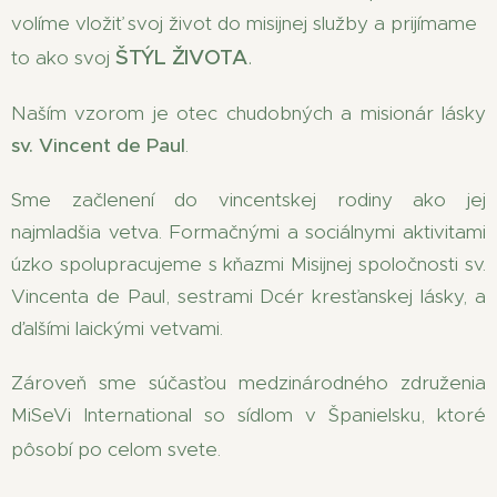
volíme vložiť svoj život do misijnej služby a prijímame
ŠTÝL ŽIVOTA
.
to ako svoj
Naším vzorom je otec chudobných a misionár lásky
sv. Vincent de Paul
.
Sme začlenení do vincentskej rodiny ako jej
najmladšia vetva. Formačnými a sociálnymi aktivitami
úzko spolupracujeme s kňazmi Misijnej spoločnosti sv.
Vincenta de Paul, sestrami Dcér kresťanskej lásky, a
ďalšími laickými vetvami.
Zároveň sme súčasťou medzinárodného združenia
MiSeVi International so sídlom v Španielsku, ktoré
pôsobí po celom svete.