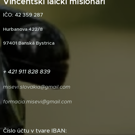
Vincentskí laickí misionári
IČO: 42 359 287
Hurbanova 422/8
97401 Banská Bystrica
+ 421 911 828 839
misevi.slovakia@gmail.com
formacia.misevi@gmail.com
Číslo účtu v tvare IBAN: