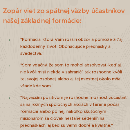
Zopár viet zo spätnej väzby účastníkov
našej základnej formácie:
"Formácia, ktorá Vám rozšíri obzor a pomôže žiť aj
každodenný život. Obohacujúce prednášky a
svedectvá."
"Som vďačný, že som to mohol absolvovať, keď aj
nie kvôli misii niekde v zahraničí, tak rozhodne kvôli
tej svojej osobnej, alebo aj tej miestnej okolo mňa
všade kde som."
"Najväčším pozitívom je rozhodne možnosť zúčastniť
sa na rôznych spoločných akciách v teréne počas
formácie alebo po nej, nakoľko skutočným
misionárom sa človek nestane sedením na
prednáškach, aj keď sú veľmi dobré a kvalitné."