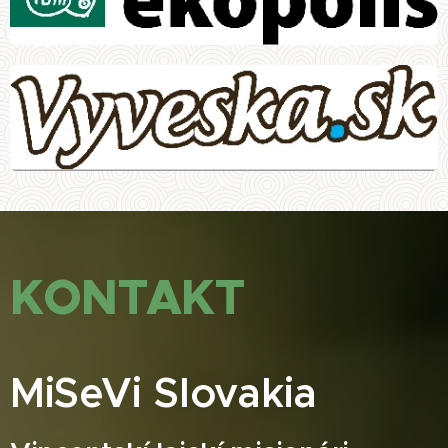
KONTAKT
MiSeVi
Slovakia