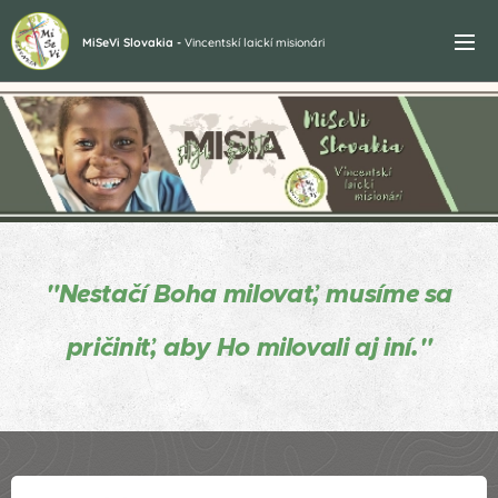
MiSeVi Slovakia -
Vincentskí laickí misionári
"Nestačí Boha milovať, musíme sa
prič
iniť, aby Ho milovali aj iní."