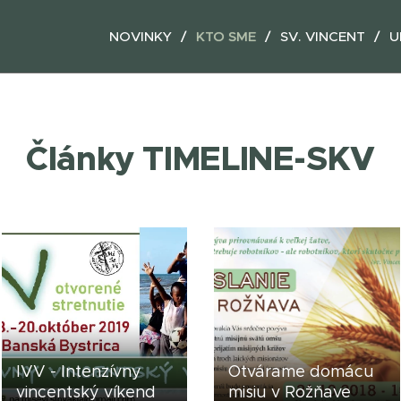
NOVINKY
KTO SME
SV. VINCENT
U
Články TIMELINE-SKV
IVV - Intenzívny
Otvárame domácu
vincentský víkend
misiu v Rožňave