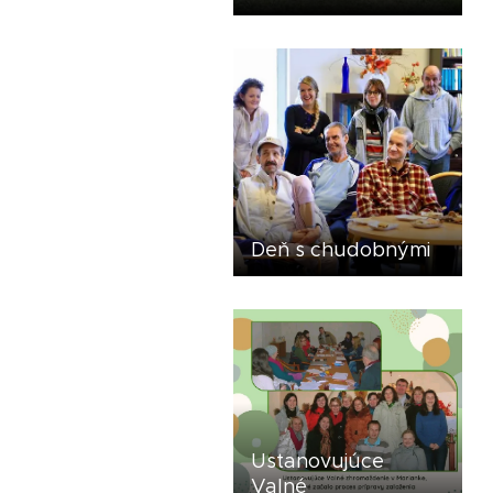
Deň s chudobnými
Ustanovujúce
Valné