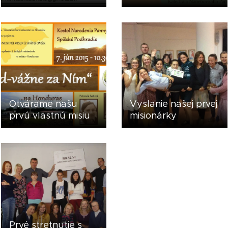
Otvárame našu
Vyslanie našej prvej
prvú vlastnú misiu
misionárky
Prvé stretnutie s