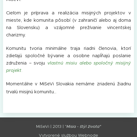
Cieľom je príprava a realizácia misijných projektov v
mieste, kde komunita pôsobí (v zahraničí alebo aj doma
na Slovensku) a vzájomné prežívanie vincentskej
charizmy.
Komunitu tvoria minimálne traja riadni členovia, ktorí
zdieľajú spoločné bývanie a osobne napĺňajú poslanie
združenia – svoju
vlastnú misiu alebo spoločný misijný
projekt
.
Momentálne v MiSeVi Slovakia nemáme zriadenú žiadnu
.
trvalú misijnú komunitu..
MiSeVi | 2013 | "
Misia - štýl života"
Vytvorené službou
Webnode