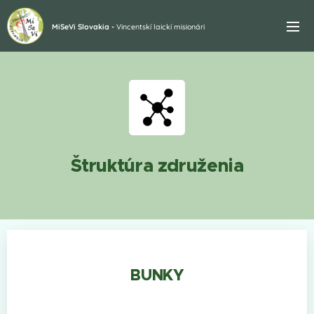
MiSeVi Slovakia -
Vincentskí laickí misionári
Štruktúra združenia
BUNKY