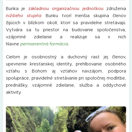
Bunka je
základnou organizačnou jednotkou
združenia
nižšieho stupňa
.
Bunku tvorí menšia skupina členov
žijúcich v blízkom okolí, ktorí sa pravidelne stretávajú.
Vytvára sa tu priestor na budovanie spoločenstva,
vzájomné zdieľanie a realizuje sa v nich
hlavne
permanentná formácia
.
Cieľom je osobnostný a duchovný rast jej členov,
upevnenie kresťanskej identity, prehlbovanie osobného
vzťahu s Bohom aj vzťahov navzájom, podpora
spolupráce, pravidelné stretávanie pri spoločnej modlitbe,
prednášky, vzájomné zdieľanie, služba a oddychové
aktivity.