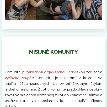
MISIJNÉ KOMUNITY
Komunita je
základnou organizačnou jednotkou
združenia
vyššieho stupňa
.
Komunita je miestom, v ktorom sa
napĺňa túžba jednotlivých členov žiť životným štýlom
laického misionára. Život v komunite predpokladá osobný
záväzok misionára vložiť svoj život do konkrétnej služby a
prežívať toto svoje poslanie v komunite ďalších členov
MiSeVi.