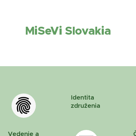
MiSeVi Slovakia
Identita
združenia
Vedenie a