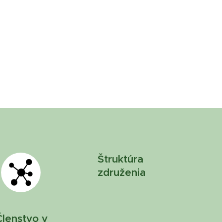
Štruktúra
združenia
Členstvo v